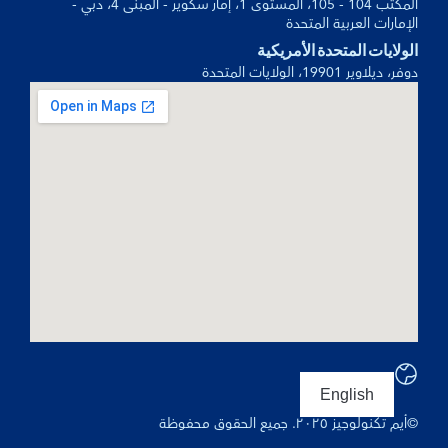
المكتب 104 - 105، المستوى 1، إمار سكوير - المبنى 4، دبي -
الإمارات العربية المتحدة
الولايات المتحدة الأمريكية
دوفر، ديلاوير 19901، الولايات المتحدة
English
©أيم تكنولوجيز ٢٠٢٥. جميع الحقوق محفوظة