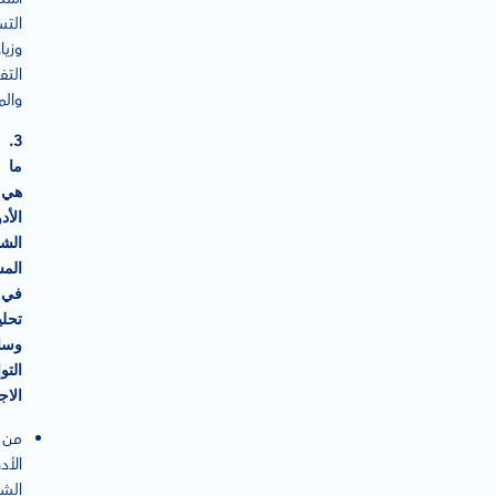
الت
وزيا
التف
والم
3.
ما
هي
الأد
الشا
الم
في
تحلي
وسا
التو
الاج
من
الأد
الشا