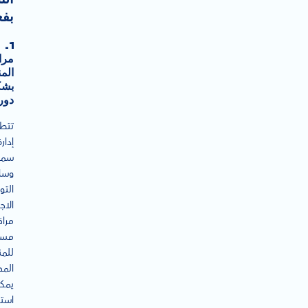
بفع
1.
مرا
الم
بشك
دور
تتط
إدارة
سمع
وسا
التو
الاج
مراق
مست
للم
المخ
يمك
است