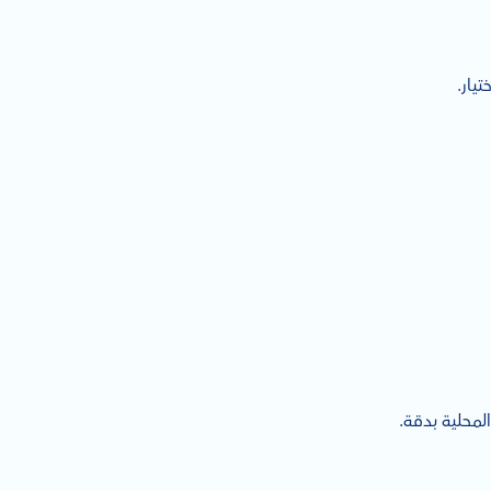
يار.
لمحلية بدقة.