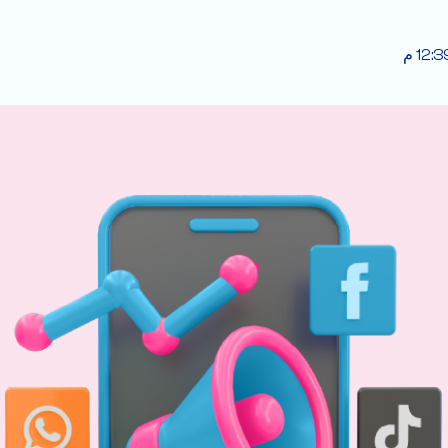
12: م