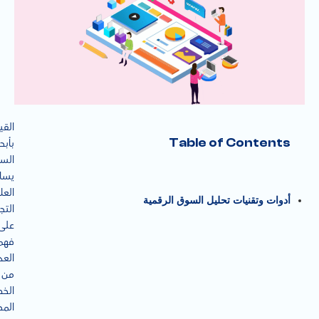
القيا
Table of Contents
بأبح
الس
يساع
العل
أدوات وتقنيات تحليل السوق الرقمية
التجا
على
فهمِ
العد
من
الخ
المخ