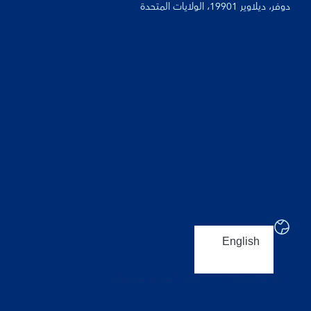
دوفر، ديلاوير 19901، الولايات المتحدة
English
©أيم تكنولوجيز ٢٠٢٥. جميع الحقوق محفوظة