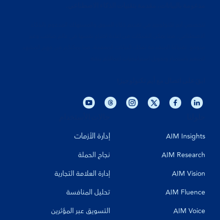
مدعومة بالبيانات، مقدمة بتقنيات الذكاء الاصطناعي.
تتخصص أيم تكنولوجيز في تقديم ذكاء السوق والمستهلك المدعوم بالذكاء
الاصطناعي، مما يمكّن الشركات من إعادة اختراع نفسها في عالم صاخب وغير
متوقع. تقنياتنا المتقدمة تفكك البيانات المعقدة، مما يمكّنكم من فهم المشهد
المتغير باستمرار وتحويل استراتيجيات أعمالكم بثقة.
ابقَ على اتصال مع أيم تكنولوجيز!
حلولنا
حالات الأستخدام
إدارة الأزمات
AIM Insights
AIM Research
نجاح الحملة
AIM Vision
إدارة العلامة التجارية
AIM Fluence
تحليل المنافسة
AIM Voice
التسويق عبر المؤثرين