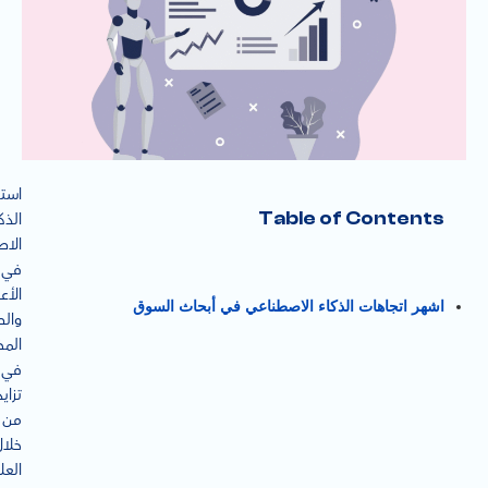
است
Table of Contents
الذك
الا
في
الأع
اشهر اتجاهات الذكاء الاصطناعي في أبحاث السوق
وال
المخ
في
تزايد
من
خلال
العل