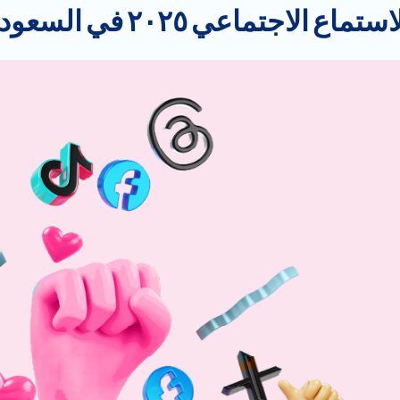
اعي ٢٠٢٥ في السعودية: دليلك الحصري