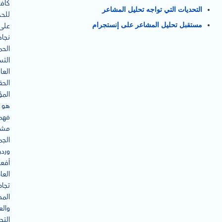
كافيً
التحديات التي تواجه تحليل المشاعر
للح
مستقبل تحليل المشاعر على إنستجرام
على
نجاح
الحم
التس
العا
الح
المؤ
هو
فهم
مشا
الجم
وردو
أفعا
العا
تجاه
الم
والع
التجا